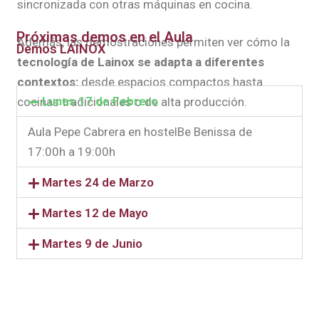
sincronizada con otras máquinas en cocina.
Próximas demos en el Aula
Además, las demostraciones permiten ver cómo la
Demos LAINOX
tecnología de Lainox se adapta a diferentes
contextos:
desde espacios compactos hasta
Lunes 17 de Febrero
cocinas tradicionales o de alta producción.
Aula Pepe Cabrera en hostelBe Benissa de
17:00h a 19:00h
Martes 24 de Marzo
Martes 12 de Mayo
Martes 9 de Junio