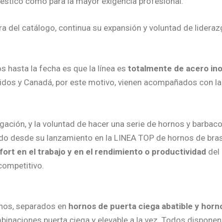
méstico como para la mayor exigencia profesional.
ra del catálogo, continua su expansión y voluntad de lidera
s hasta la fecha es que la línea es
totalmente de acero ino
idos y Canadá, por este motivo, vienen acompañados con l
ción, y la voluntad de hacer una serie de hornos y barbacoa
tido desde su lanzamiento en la LINEA TOP de hornos de bra
rt en el trabajo y en el rendimiento o productividad
del 
competitivo.
rnos, separados en
hornos de
puerta ciega abatible y horn
binaciones puerta ciega y elevable a la vez. Todos disponen