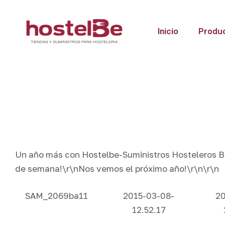
Inicio
Produ
Un año más con Hostelbe-Suministros Hosteleros Be
de semana!\r\nNos vemos el próximo año!\r\n\r\n
SAM_2069ba11
2015-03-08-
20
12.52.17