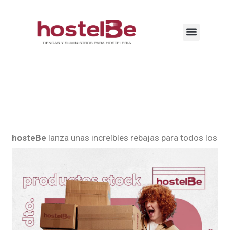
hosteBe
lanza unas increíbles rebajas para todos los
amantes del
equipamiento hostelero
. Durante esta
temporada, tienes la oportunidad única de disfrutar
de un
20% de descuento en productos de stock
,
tanto en tiendas físicas como en la
web
. ¡Es el
momento perfecto para renovar tu equipo al mejor
precio!