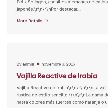
Felix Solingen, cuchillos alemanes de calida
japonés.\r\n\r\nPor destacar...
More Details
Novedades
By
admin
noviembre 3, 2016
Vajilla Reactive de Irabia
Vajilla Reactive de Irabia\r\n\r\n\r\nLa vajil
rustica de estilo sencillo.\r\n\r\nLa gama d
hasta colores más fuertes como naranja o un 