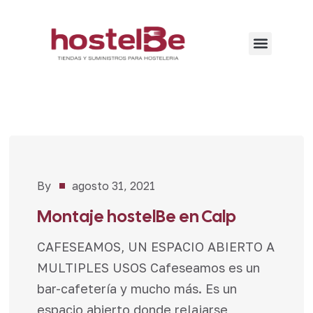
By
agosto 31, 2021
Bar-
Cafetería
,
Montaje hostelBe en Calp
Proyectos
CAFESEAMOS, UN ESPACIO ABIERTO A
MULTIPLES USOS Cafeseamos es un
bar-cafetería y mucho más. Es un
espacio abierto donde relajarse