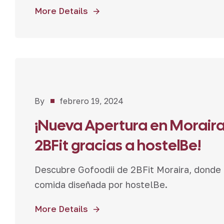
More Details
Bar-
By
febrero 19, 2024
Cafetería
,
¡Nueva Apertura en Moraira
Proyectos
2BFit gracias a hostelBe!
Descubre Gofoodii de 2BFit Moraira, donde p
comida diseñada por hostelBe.
More Details