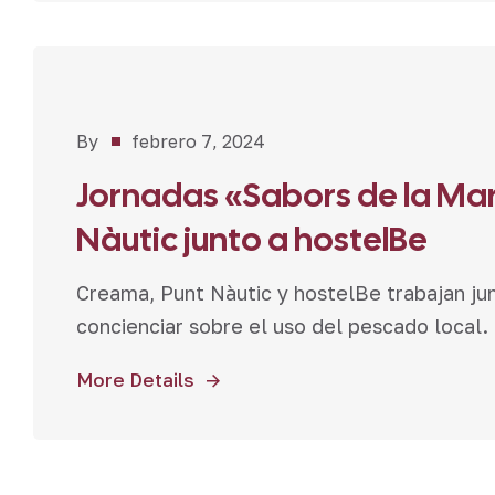
Aula
By
febrero 7, 2024
Pepe
Jornadas «Sabors de la Ma
Cabrera
,
Noticias
Nàutic junto a hostelBe
Creama, Punt Nàutic y hostelBe trabajan jun
concienciar sobre el uso del pescado local.
More Details